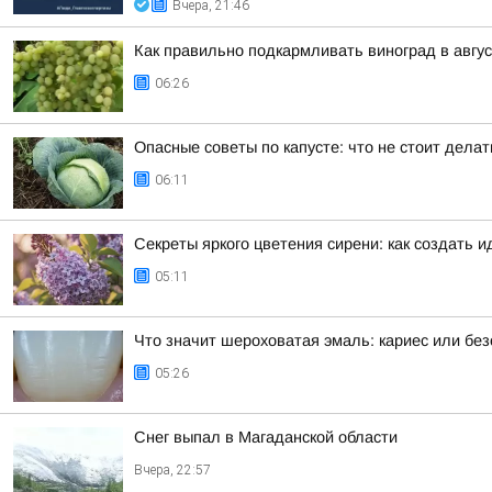
Вчера, 21:46
Как правильно подкармливать виноград в авгу
06:26
Опасные советы по капусте: что не стоит дела
06:11
Секреты яркого цветения сирени: как создать 
05:11
Что значит шероховатая эмаль: кариес или бе
05:26
Снег выпал в Магаданской области
Вчера, 22:57