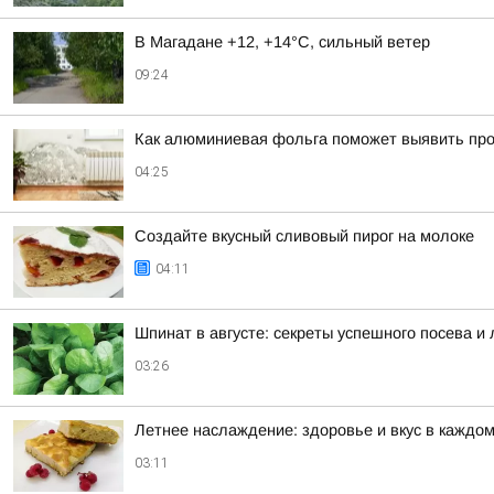
В Магадане +12, +14°C, сильный ветер
09:24
Как алюминиевая фольга поможет выявить проб
04:25
Создайте вкусный сливовый пирог на молоке
04:11
Шпинат в августе: секреты успешного посева и
03:26
Летнее наслаждение: здоровье и вкус в каждом
03:11