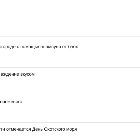
огороде с помощью шампуня от блох
слаждение вкусом
мороженого
сти отмечается День Охотского моря