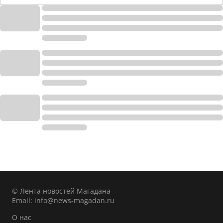
© Лента новостей Магадана
Email:
info@news-magadan.ru
О нас