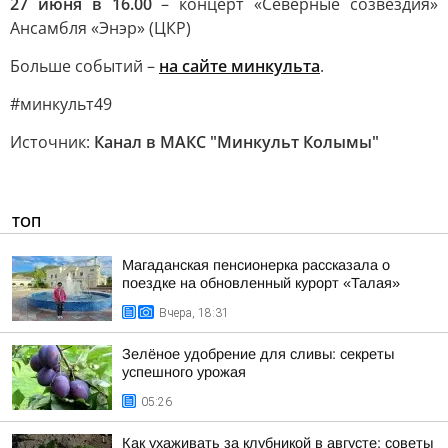
27 июня в 16.00
– концерт «Северные созвездия»
Ансамбля «Энэр» (ЦКР)
Больше событий –
на сайте минкульта
.
#минкульт49
Источник:
Канал в МАКС "Минкульт Колымы"
ТОП
Магаданская пенсионерка рассказала о
поездке на обновленный курорт «Талая»
Вчера, 18:31
Зелёное удобрение для сливы: секреты
успешного урожая
05:26
Как ухаживать за клубникой в августе: советы