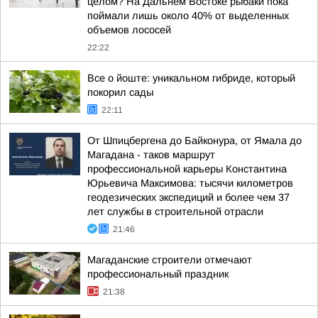
целом? На Дальнем Востоке рыбаки пока
поймали лишь около 40% от выделенных
объемов лососей
22:22
Все о йоште: уникальном гибриде, который
покорил сады
22:11
От Шпицбергена до Байконура, от Ямала до
Магадана - таков маршрут
профессиональной карьеры Константина
Юрьевича Максимова: тысячи километров
геодезических экспедиций и более чем 37
лет службы в строительной отрасли
21:46
Магаданские строители отмечают
профессиональный праздник
21:38