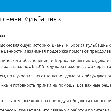
ия семьи Кульбашных
ных
 вдохновляющую историю Дианы и Бориса Кульбашных 
е ценности и взаимная поддержка помогают преодолеват
нического обеспечения, и Борис, начальник отдела и
е расставались. В 2019 году пара поженилась, а через т
ем, но и укрепила их отношения: дома они обсуждают ра
ержка и готовность прийти на помощь. Все важные реш
ют с сыном, выезжают на природу и общаются с многоч
ересом изучает всё, что связано с работой родителей. 