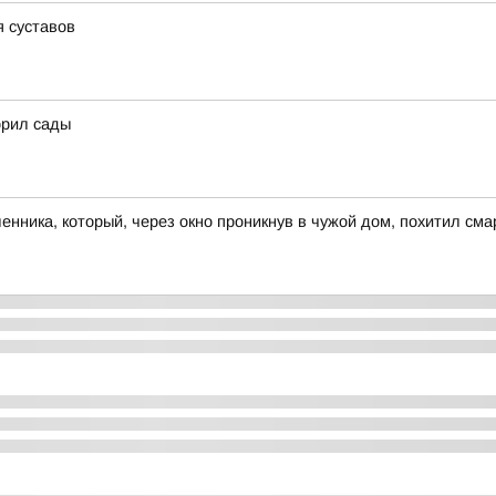
я суставов
орил сады
ника, который, через окно проникнув в чужой дом, похитил сма