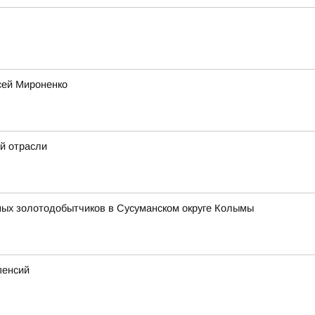
сей Мироненко
й отрасли
ных золотодобытчиков в Сусуманском округе Колымы
пенсий