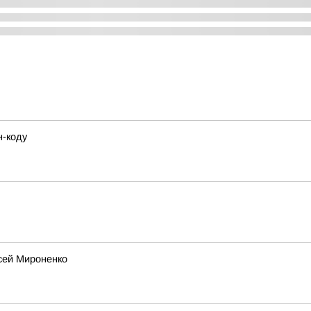
н-коду
ксей Мироненко