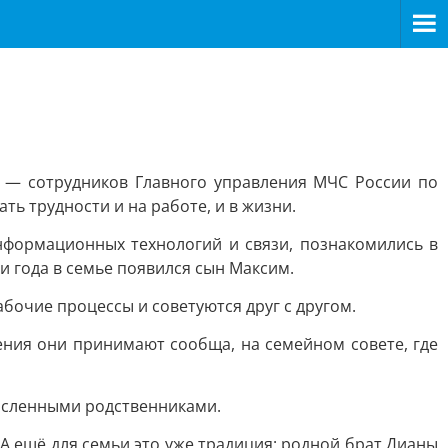
— сотрудников Главного управления МЧС России по
ь трудности и на работе, и в жизни.
нформационных технологий и связи, познакомились в
ри года в семье появился сын Максим.
бочие процессы и советуются друг с другом.
ения они принимают сообща, на семейном совете, где
исленными родственниками.
А ещё для семьи это уже традиция: родной брат Дианы