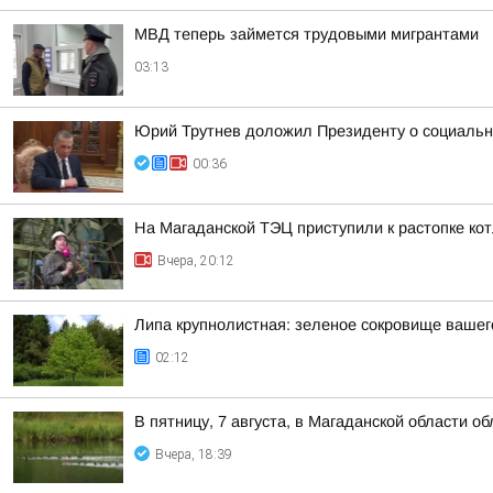
МВД теперь займется трудовыми мигрантами
03:13
Юрий Трутнев доложил Президенту о социальн
00:36
На Магаданской ТЭЦ приступили к растопке ко
Вчера, 20:12
Липа крупнолистная: зеленое сокровище вашег
02:12
В пятницу, 7 августа, в Магаданской области о
Вчера, 18:39