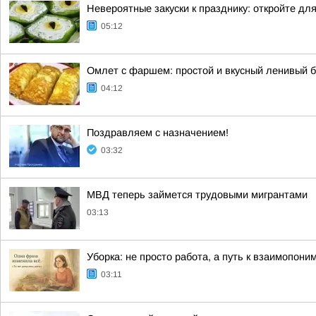
Невероятные закуски к празднику: откройте дл
05:12
Омлет с фаршем: простой и вкусный ленивый 
04:12
Поздравляем с назначением!
03:32
МВД теперь займется трудовыми мигрантами
03:13
Уборка: не просто работа, а путь к взаимопон
03:11