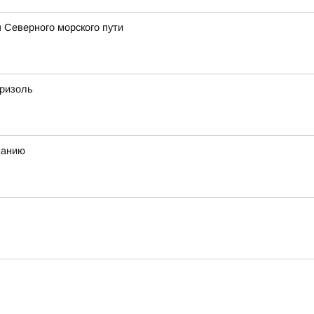
 Северного морского пути
бризоль
манию