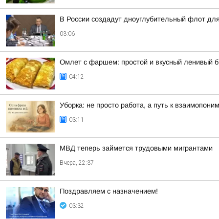
В России создадут дноуглубительный флот для
03:06
Омлет с фаршем: простой и вкусный ленивый 
04:12
Уборка: не просто работа, а путь к взаимопони
03:11
МВД теперь займется трудовыми мигрантами
Вчера, 22:37
Поздравляем с назначением!
03:32