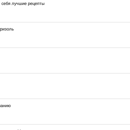
я себя лучшие рецепты
бризоль
иманию