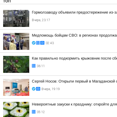
ТОП
Гормолзаводу объявили предостережение из-з
Вчера, 23:17
Медпомощь бойцам СВО: в регионах продолжае
02:43
Как правильно подкормить крыжовник после сб
06:11
Сергей Носов: Открыли первый в Магаданской 
Вчера, 19:19
Невероятные закуски к празднику: откройте дл
05:12