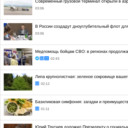
Современный грузовой терминал открыли в аэ
03:06
В России создадут дноуглубительный флот для
03:06
Медпомощь бойцам СВО: в регионах продолжае
02:43
Липа крупнолистная: зеленое сокровище вашег
02:12
Базиликовая симфония: загадки и преимуществ
01:11
Юрий Трутнев доложил Президенту о социальн