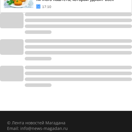
17:10
© Лента новостей Магадана
Email:
info@news-magadan.ru