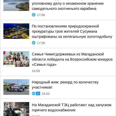
уголовному делу о незаконном хранении
самодельного охотничьего карабина
17:06
По постановлениям природоохранной
прокуратуры трое жителей Сусумана
оштрафованы за нелегальную золотодобычу
17:06
Семья Чимитдоржиевых из Магаданской
области победила на Всероссийском конкурсе
«Семья года»
16:59
Народный жим: рекорд по количеству
участников!
16:53
На Магаданской ТЭЦ работают над запуском
горячего водоснабжения