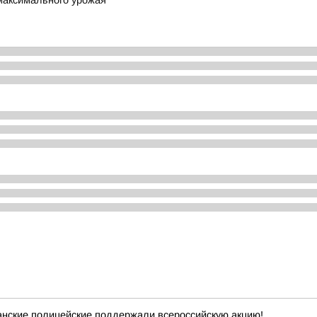
максимального урожая
анские полицейские поддержали всероссийскую акцию!