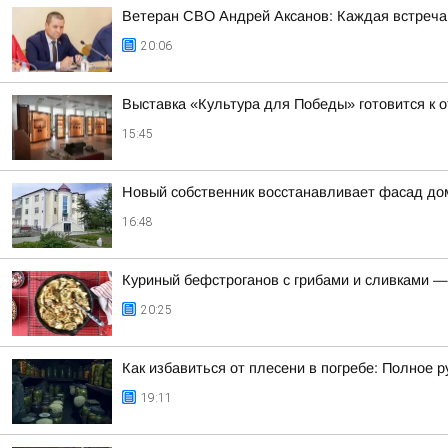
Ветеран СВО Андрей Аксанов: Каждая встреча
20:06
Выставка «Культура для Победы» готовится к 
15:45
Новый собственник восстанавливает фасад дом
16:48
Куриный бефстроганов с грибами и сливками —
20:25
Как избавиться от плесени в погребе: Полное 
19:11