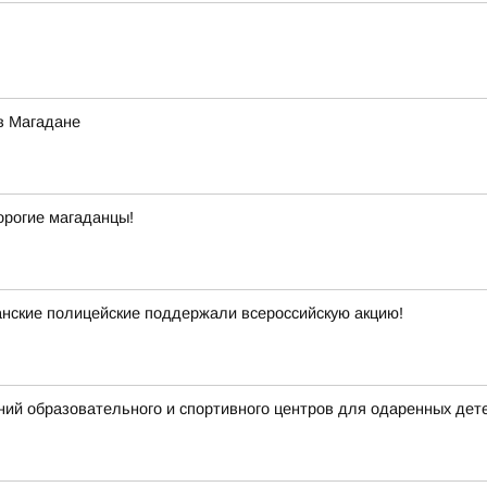
в Магадане
орогие магаданцы!
анские полицейские поддержали всероссийскую акцию!
ий образовательного и спортивного центров для одаренных дет