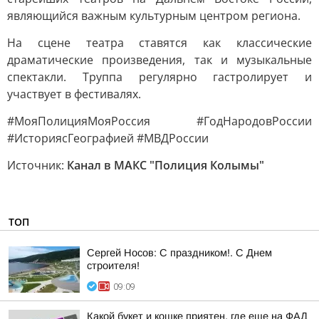
являющийся важным культурным центром региона.
На сцене театра ставятся как классические
драматические произведения, так и музыкальные
спектакли. Труппа регулярно гастролирует и
участвует в фестивалях.
#МояПолицияМояРоссия #ГодНародовРоссии
#ИсториясГеографией #МВДРоссии
Источник:
Канал в МАКС "Полиция Колымы"
ТОП
Сергей Носов: С праздником!. С Днем
строителя!
09:09
Какой букет и кошке приятен, где еще на ФАД