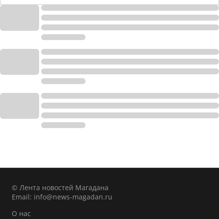
© Лента новостей Магадана
Email:
info@news-magadan.ru
О нас