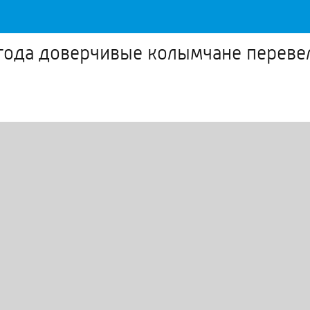
о года доверчивые колымчане пере