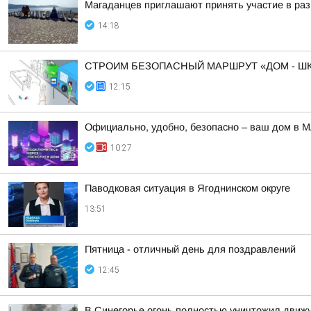
Магаданцев приглашают принять участие в раз
14:18
СТРОИМ БЕЗОПАСНЫЙ МАРШРУТ «ДОМ - ШК
12:15
Официально, удобно, безопасно – ваш дом в 
10:27
Паводковая ситуация в Ягоднинском округе
13:51
Пятница - отличный день для поздравлений
12:45
В Синегорье огонь полностью уничтожил движ