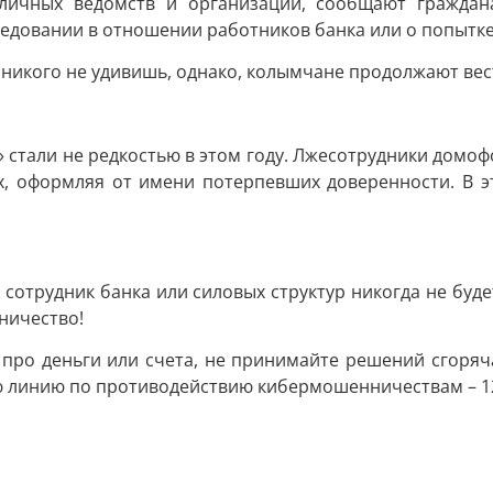
зличных ведомств и организаций, сообщают гражда
ледовании в отношении работников банка или о попытк
никого не удивишь, однако, колымчане продолжают вест
 стали не редкостью в этом году. Лжесотрудники домоф
х, оформляя от имени потерпевших доверенности. В эт
 сотрудник банка или силовых структур никогда не буде
ничество!
е про деньги или счета, не принимайте решений сгоря
ую линию по противодействию кибермошенничествам – 1