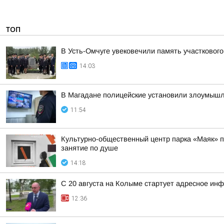
ТОП
В Усть-Омчуге увековечили память участковог
14:03
В Магадане полицейские установили злоумышлен
11:54
Культурно-общественный центр парка «Маяк» пр
занятие по душе
14:18
С 20 августа на Колыме стартует адресное ин
12:36