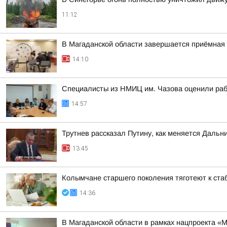
11:12
В Магаданской области завершается приёмная
14:10
Специалисты из НМИЦ им. Чазова оценили раб
14:57
Трутнев рассказал Путину, как меняется Дальн
13:45
Колымчане старшего поколения тяготеют к ста
14:36
В Магаданской области в рамках нацпроекта «