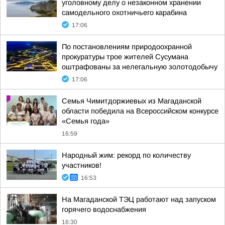
уголовному делу о незаконном хранении
самодельного охотничьего карабина
17:06
По постановлениям природоохранной
прокуратуры трое жителей Сусумана
оштрафованы за нелегальную золотодобычу
17:06
Семья Чимитдоржиевых из Магаданской
области победила на Всероссийском конкурсе
«Семья года»
16:59
Народный жим: рекорд по количеству
участников!
16:53
На Магаданской ТЭЦ работают над запуском
горячего водоснабжения
16:30