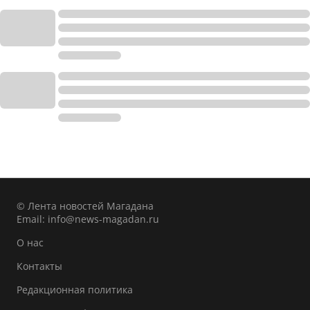
© Лента новостей Магадана
Email:
info@news-magadan.ru
О нас
Контакты
Редакционная политика