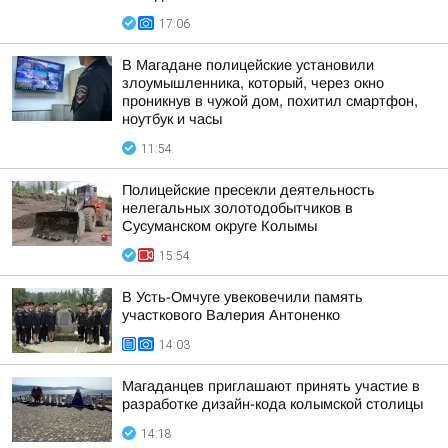
17:06
В Магадане полицейские установили
злоумышленника, который, через окно
проникнув в чужой дом, похитил смартфон,
ноутбук и часы
11:54
Полицейские пресекли деятельность
нелегальных золотодобытчиков в
Сусуманском округе Колымы
15:54
В Усть-Омчуге увековечили память
участкового Валерия Антоненко
14:03
Магаданцев приглашают принять участие в
разработке дизайн-кода колымской столицы
14:18