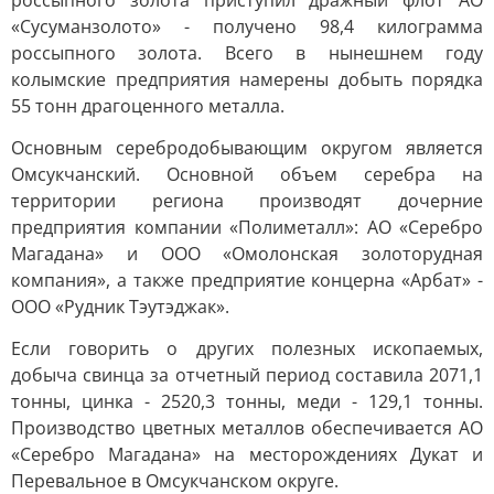
россыпного золота приступил дражный флот АО
«Сусуманзолото» - получено 98,4 килограмма
россыпного золота. Всего в нынешнем году
колымские предприятия намерены добыть порядка
55 тонн драгоценного металла.
Основным серебродобывающим округом является
Омсукчанский. Основной объем серебра на
территории региона производят дочерние
предприятия компании «Полиметалл»: АО «Серебро
Магадана» и ООО «Омолонская золоторудная
компания», а также предприятие концерна «Арбат» -
ООО «Рудник Тэутэджак».
Если говорить о других полезных ископаемых,
добыча свинца за отчетный период составила 2071,1
тонны, цинка - 2520,3 тонны, меди - 129,1 тонны.
Производство цветных металлов обеспечивается АО
«Серебро Магадана» на месторождениях Дукат и
Перевальное в Омсукчанском округе.