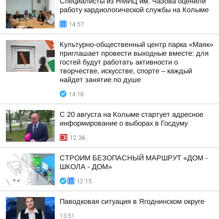
Специалисты из НМИЦ им. Чазова оценили
работу кардиологической службы на Колыме
14:57
Культурно-общественный центр парка «Маяк»
приглашает провести выходные вместе: для
гостей будут работать активности о
творчестве, искусстве, спорте – каждый
найдет занятие по душе
14:18
С 20 августа на Колыме стартует адресное
информирование о выборах в Госдуму
12:36
СТРОИМ БЕЗОПАСНЫЙ МАРШРУТ «ДОМ -
ШКОЛА - ДОМ»
12:15
Паводковая ситуация в Ягоднинском округе
13:51