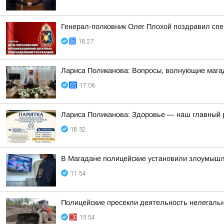
Генерал-полковник Олег Плохой поздравил сп
18:27
Лариса Поликанова: Вопросы, волнующие мага
17:06
Лариса Поликанова: Здоровье — наш главный 
18:32
В Магадане полицейские установили злоумышлен
11:54
Полицейские пресекли деятельность нелегаль
15:54