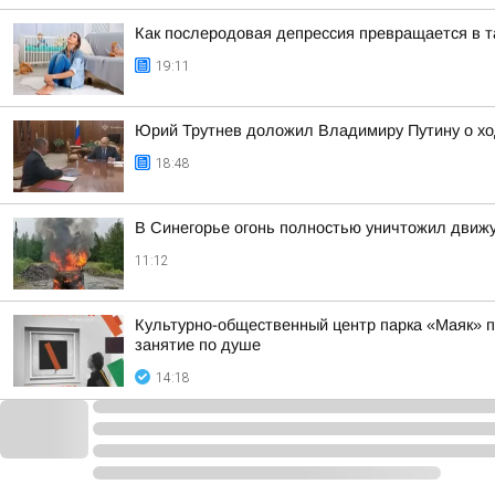
Как послеродовая депрессия превращается в 
19:11
Юрий Трутнев доложил Владимиру Путину о хо
18:48
В Синегорье огонь полностью уничтожил движ
11:12
Культурно-общественный центр парка «Маяк» пр
занятие по душе
14:18