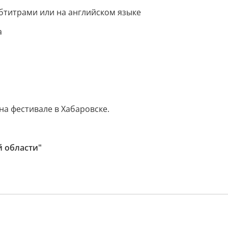
бтитрами или на английском языке
а
а фестивале в Хабаровске.
й области"