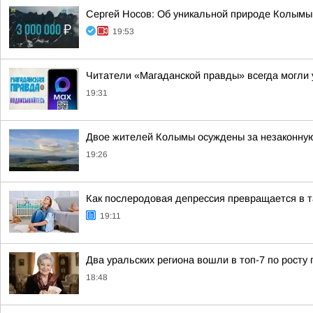
Сергей Носов: Об уникальной природе Колымы 
19:53
Читатели «Магаданской правды» всегда могли у
19:31
Двое жителей Колымы осуждены за незаконную 
19:26
Как послеродовая депрессия превращается в 
19:11
Два уральских региона вошли в топ-7 по росту 
18:48