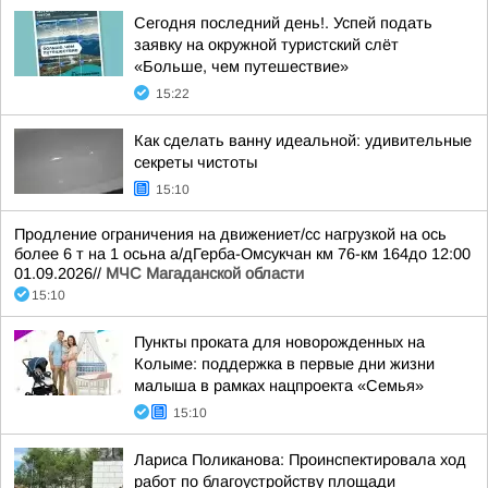
Сегодня последний день!. Успей подать
заявку на окружной туристский слёт
«Больше, чем путешествие»
15:22
Как сделать ванну идеальной: удивительные
секреты чистоты
15:10
Продление ограничения на движениет/сс нагрузкой на ось
более 6 т на 1 осьна а/дГерба-Омсукчан км 76-км 164до 12:00
01.09.2026//
МЧС Магаданской области
15:10
Пункты проката для новорожденных на
Колыме: поддержка в первые дни жизни
малыша в рамках нацпроекта «Семья»
15:10
Лариса Поликанова: Проинспектировала ход
работ по благоустройству площади