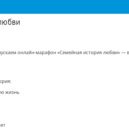
 любви
запускаем онлайн-марафон «Семейная история любви» — 
ория:
ую жизнь
яет