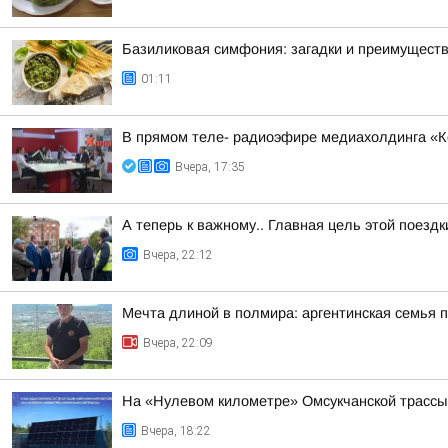
Базиликовая симфония: загадки и преимуществ
01:11
В прямом теле- радиоэфире медиахолдинга «Ко
Вчера, 17:35
А теперь к важному.. Главная цель этой поезд
Вчера, 22:12
Мечта длиной в полмира: аргентинская семья 
Вчера, 22:09
На «Нулевом километре» Омсукчанской трассы
Вчера, 18:22