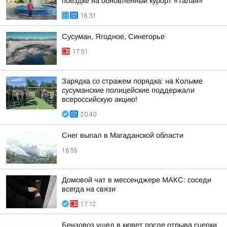
поездке на обновленный курорт «Талая»
18:31
Сусуман, Ягодное, Синегорье
17:51
Зарядка со стражем порядка: на Колыме
сусуманские полицейские поддержали
всероссийскую акцию!
20:40
Снег выпал в Магаданской области
16:55
Домовой чат в мессенджере MAКС: соседи
всегда на связи
17:12
Бензовоз ушел в кювет после отрыва сцепки