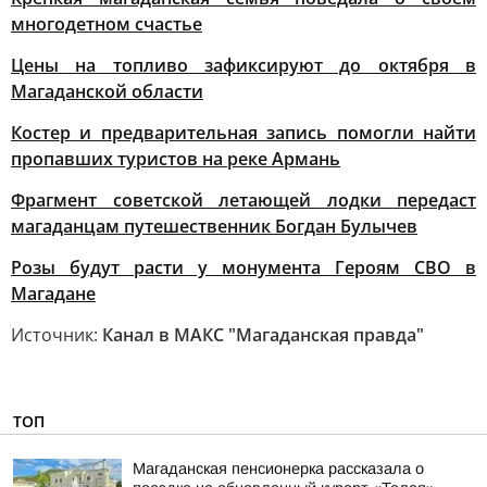
многодетном счастье
Цены на топливо зафиксируют до октября в
Магаданской области
Костер и предварительная запись помогли найти
пропавших туристов на реке Армань
Фрагмент советской летающей лодки передаст
магаданцам путешественник Богдан Булычев
Розы будут расти у монумента Героям СВО в
Магадане
Источник:
Канал в МАКС "Магаданская правда"
ТОП
Магаданская пенсионерка рассказала о