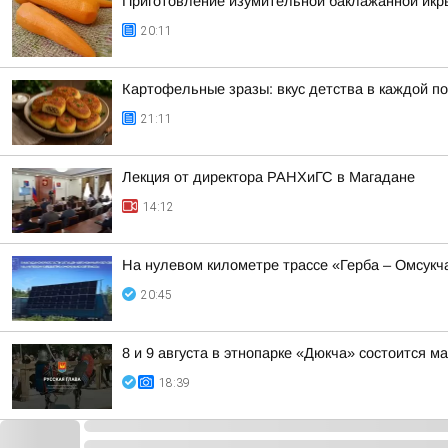
Приготовление изумительной баклажанной икры
20:11
Картофельные зразы: вкус детства в каждой п
21:11
Лекция от директора РАНХиГС в Магадане
14:12
На нулевом километре трассе «Герба – Омсукч
20:45
8 и 9 августа в этнопарке «Дюкча» состоится 
18:39