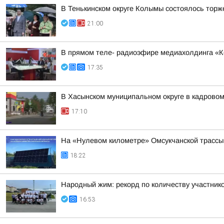
В Тенькинском округе Колымы состоялось торж
21:00
В прямом теле- радиоэфире медиахолдинга «Ко
17:35
В Хасынском муниципальном округе в кадровом
17:10
На «Нулевом километре» Омсукчанской трассы
18:22
Народный жим: рекорд по количеству участнико
16:53