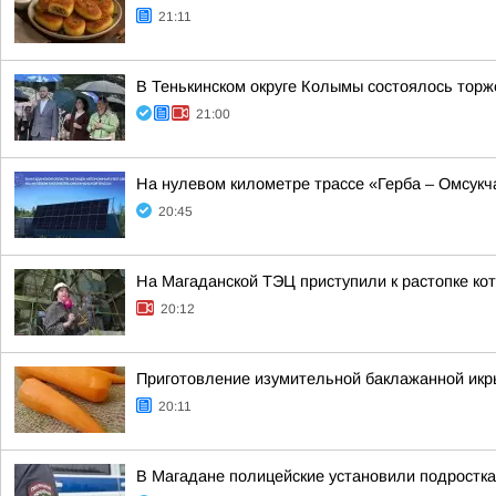
21:11
В Тенькинском округе Колымы состоялось торж
21:00
На нулевом километре трассе «Герба – Омсукч
20:45
На Магаданской ТЭЦ приступили к растопке ко
20:12
Приготовление изумительной баклажанной икры
20:11
В Магадане полицейские установили подростка