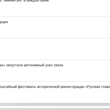
: зимний уют в каждой банке
орции
ан» запустили автономный узел связи
масштабный фестиваль исторической реконструкции «Русская глав