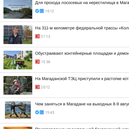
Для прохода лососевых на нерестилища в Маг
16:12
На 311-м километре федеральной трассы «Колы
21:13
Обустраивают контейнерные площадки и демон
15:36
На Магаданской ТЭЦ приступили к растопке ко
20:12
Чем заняться в Магадане на выходных 8-9 авгу
15:43