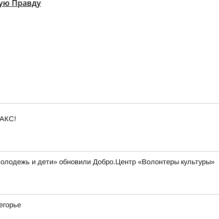
ую Правду
МАКС!
Молодежь и дети» обновили Добро.Центр «Волонтеры культуры»
егорье