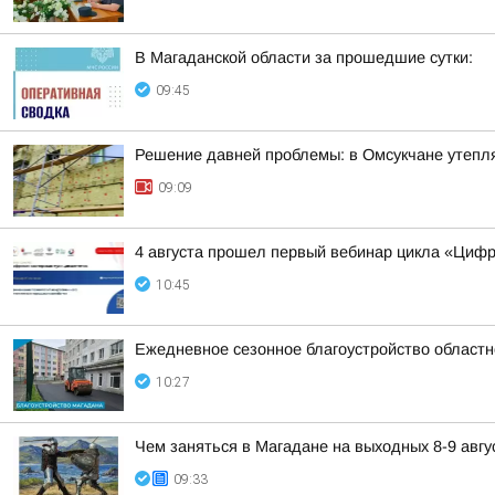
В Магаданской области за прошедшие сутки:
09:45
Решение давней проблемы: в Омсукчане утепл
09:09
4 августа прошел первый вебинар цикла «Циф
10:45
Ежедневное сезонное благоустройство областн
10:27
Чем заняться в Магадане на выходных 8-9 авгу
09:33