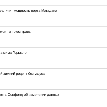
величит мощность порта Магадана
монт и покос травы
аксима Горького
й зимний рецепт без уксуса
млять Соцфонд об изменении данных