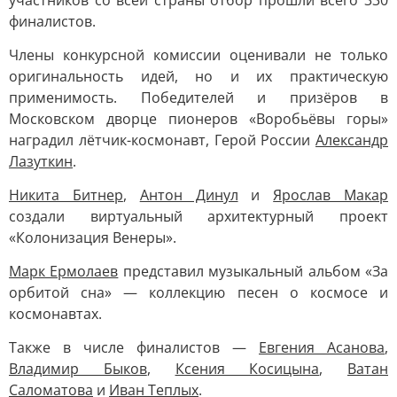
участников со всей страны отбор прошли всего 330
финалистов.
Члены конкурсной комиссии оценивали не только
оригинальность идей, но и их практическую
применимость. Победителей и призёров в
Московском дворце пионеров «Воробьёвы горы»
наградил лётчик-космонавт, Герой России
Александр
Лазуткин
.
Никита Битнер
,
Антон Динул
и
Ярослав Макар
создали виртуальный архитектурный проект
«Колонизация Венеры».
Марк Ермолаев
представил музыкальный альбом «За
орбитой сна» — коллекцию песен о космосе и
космонавтах.
Также в числе финалистов —
Евгения Асанова
,
Владимир Быков
,
Ксения Косицына
,
Ватан
Саломатова
и
Иван Теплых
.