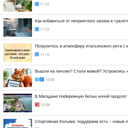
11:33
Как избавиться от неприятного запаха в туале
11:25
Погрузитесь в атмосферу итальянского уюта с 
11:10
Вышли на пенсию? Стали мамой? Устроились на
10:06
В Магадане Набережную белых ночей продлят д
10:06
Спортивная Колыма: поддержка есть – новые п