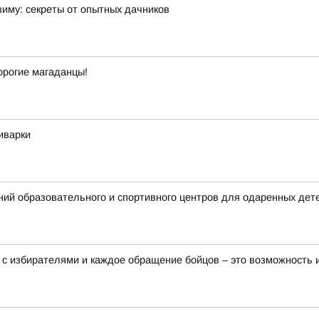
зиму: секреты от опытных дачников
орогие магаданцы!
иварки
ий образовательного и спортивного центров для одаренных дет
 с избирателями и каждое обращение бойцов – это возможность