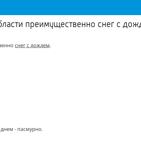
области преимущественно снег с до
твенно
снег с дождем
.
, днем - пасмурно.