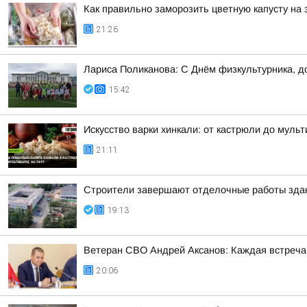
Как правильно заморозить цветную капусту на 
21:26
Лариса Поликанова: С Днём физкультурника, д
15:42
Искусство варки хинкали: от кастрюли до мульт
21:11
Строители завершают отделочные работы здан
19:13
Ветеран СВО Андрей Аксанов: Каждая встреча
20:06