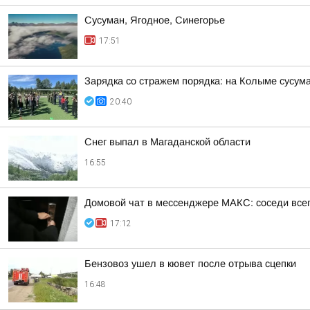
Сусуман, Ягодное, Синегорье
17:51
Зарядка со стражем порядка: на Колыме сусум
20:40
Снег выпал в Магаданской области
16:55
Домовой чат в мессенджере MAКС: соседи всег
17:12
Бензовоз ушел в кювет после отрыва сцепки
16:48