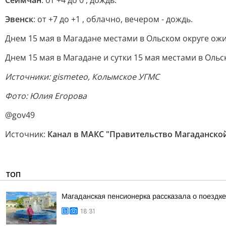
Сеймчан
: от +4 до 0 , дождь.
Эвенск
: от +7 до +1 , облачно, вечером - дождь.
Днем 15 мая в Магадане местами в Ольском округе ож
Днем 15 мая в Магадане и сутки 15 мая местами в Оль
Источники: gismeteo, Колымское УГМС
Фото: Юлия Егорова
@gov49
Источник:
Канал в МАКС "Правительство Магаданско
ТОП
Магаданская пенсионерка рассказала о поездк
18:31