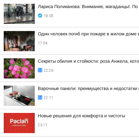
Лариса Поликанова: Внимание, магаданцы!. По 
18:05
Один человек погиб при пожаре в жилом доме 
17:54
Секреты обилия и стойкости: роза Анжела, кот
22:26
Варочные панели: преимущества и недостатки 
22:11
Новые решения для комфорта и чистоты
23:11