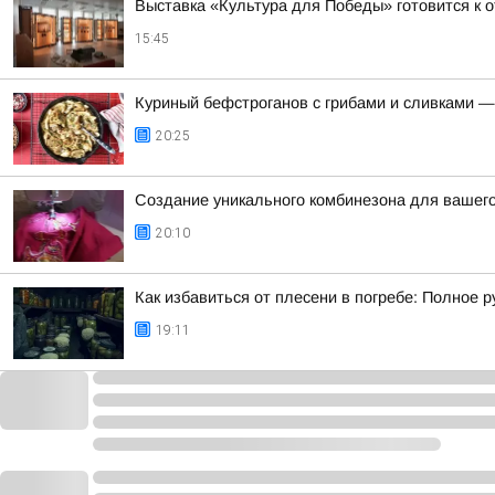
Выставка «Культура для Победы» готовится к 
15:45
Куриный бефстроганов с грибами и сливками —
20:25
Создание уникального комбинезона для вашег
20:10
Как избавиться от плесени в погребе: Полное 
19:11