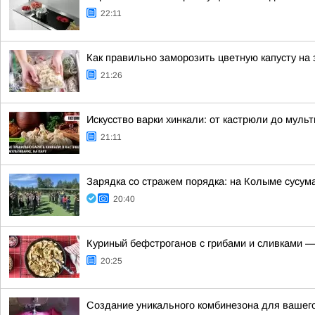
22:11
Как правильно заморозить цветную капусту на 
21:26
Искусство варки хинкали: от кастрюли до муль
21:11
Зарядка со стражем порядка: на Колыме сусум
20:40
Куриный бефстроганов с грибами и сливками —
20:25
Создание уникального комбинезона для вашег