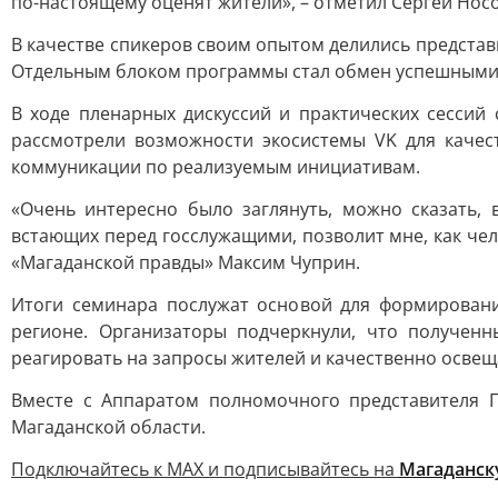
по-настоящему оценят жители», – отметил Сергей Носо
В качестве спикеров своим опытом делились предста
Отдельным блоком программы стал обмен успешными
В ходе пленарных дискуссий и практических сессий
рассмотрели возможности экосистемы VK для качес
коммуникации по реализуемым инициативам.
«Очень интересно было заглянуть, можно сказать, 
встающих перед госслужащими, позволит мне, как чел
«Магаданской правды» Максим Чуприн.
Итоги семинара послужат основой для формировани
регионе. Организаторы подчеркнули, что получен
реагировать на запросы жителей и качественно освещ
Вместе с Аппаратом полномочного представителя 
Магаданской области.
Подключайтесь к MAX и подписывайтесь на
Магаданск