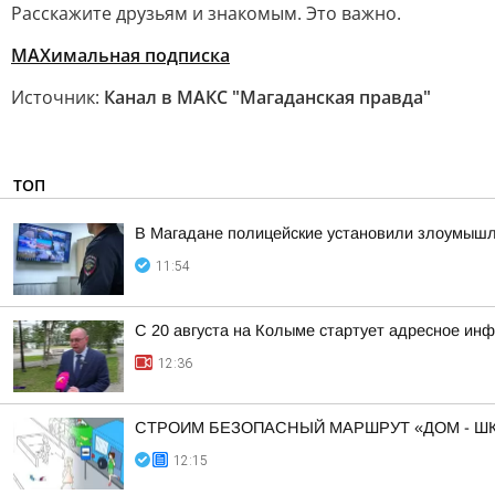
Расскажите друзьям и знакомым. Это важно.
МАХимальная подписка
Источник:
Канал в МАКС "Магаданская правда"
ТОП
В Магадане полицейские установили злоумышлен
11:54
С 20 августа на Колыме стартует адресное ин
12:36
СТРОИМ БЕЗОПАСНЫЙ МАРШРУТ «ДОМ - ШК
12:15