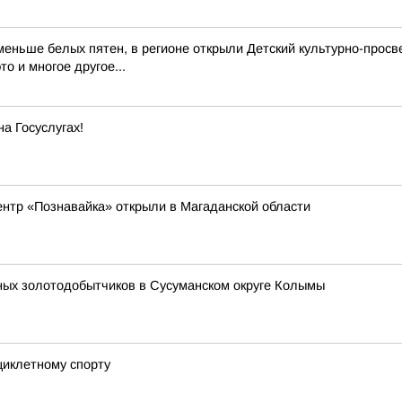
еньше белых пятен, в регионе открыли Детский культурно-просв
о и многое другое...
а Госуслугах!
ентр «Познавайка» открыли в Магаданской области
ных золотодобытчиков в Сусуманском округе Колымы
циклетному спорту