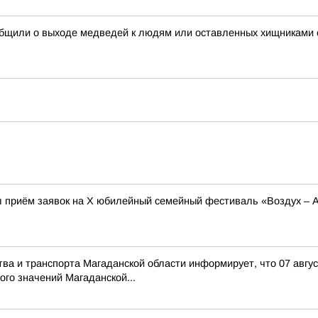
общили о выходе медведей к людям или оставленных хищниками
л приём заявок на X юбилейный семейный фестиваль «Воздух – 
тва и транспорта Магаданской области информирует, что 07 авгу
го значений Магаданской...