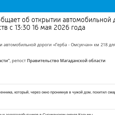
бщает об открытии автомобильной д
в с 13:30 16 мая 2026 года
автомобильной дороги «Герба - Омсукчан» км 218 для 
асти"
, репост
Правительство Магаданской области
ника, который, через окно проникнув в чужой дом, похитил сма
ных золотодобытчиков в Сусуманском округе Колымы