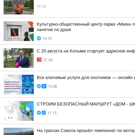
11:12
Культурно-общественный центр парка «Маяк» пр
занятие по душе
14:18
С 20 августа на Колыме стартует адресное ин
12:36
Все ключевые услуги для охотников — онлайн н
16:08
СТРОИМ БЕЗОПАСНЫЙ МАРШРУТ «ДОМ - ШК
12:15
На трассах Сокола прошёл чемпионат по мото