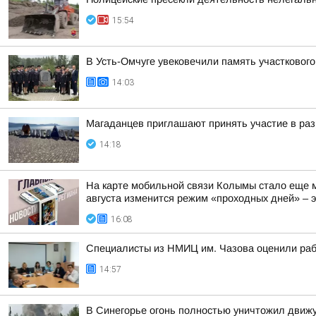
15:54
В Усть-Омчуге увековечили память участковог
14:03
Магаданцев приглашают принять участие в раз
14:18
На карте мобильной связи Колымы стало еще м
августа изменится режим «проходных дней» – эт
16:08
Специалисты из НМИЦ им. Чазова оценили раб
14:57
В Синегорье огонь полностью уничтожил движ