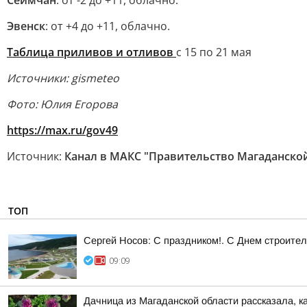
Сеймчан
: от -2 до +11, облачно.
Эвенск
: от +4 до +11, облачно.
Таблица приливов и отливов
с 15 по 21 мая
Источники: gismeteo
Фото: Юлия Егорова
https://max.ru/gov49
Источник:
Канал в МАКС "Правительство Магаданско
ТОП
Сергей Носов: С праздником!. С Днем строител
09:09
Дачница из Магаданской области рассказала, к