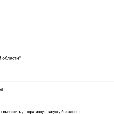
й области"
я!
ак вырастить декоративную капусту без хлопот