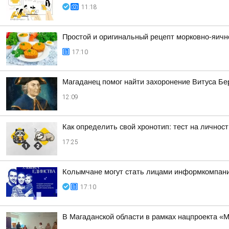
11:18
Простой и оригинальный рецепт морковно-яично
17:10
Магаданец помог найти захоронение Витуса Бери
12:09
Как определить свой хронотип: тест на личнос
17:25
Колымчане могут стать лицами информкомпании
17:10
В Магаданской области в рамках нацпроекта «