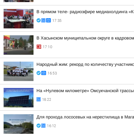
В прямом теле- радиоэфире медиахолдинга «Ко
17:35
В Хасынском муниципальном округе в кадровом
17:10
Народный жим: рекорд по количеству участнико
16:53
На «Нулевом километре» Омсукчанской трассы
18:22
Для прохода лососевых на нерестилища в Маг
16:12