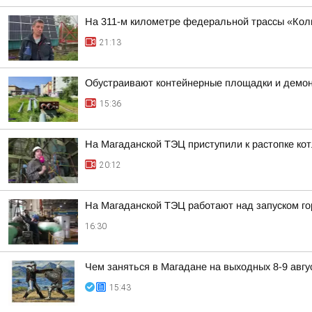
На 311-м километре федеральной трассы «Колы
21:13
Обустраивают контейнерные площадки и демон
15:36
На Магаданской ТЭЦ приступили к растопке ко
20:12
На Магаданской ТЭЦ работают над запуском г
16:30
Чем заняться в Магадане на выходных 8-9 авгу
15:43