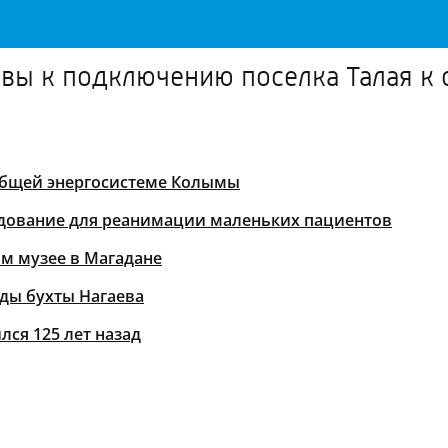
овы к подключению поселка Талая к
 общей энергосистеме Колымы
удование для реанимации маленьких пациентов
м музее в Магадане
ды бухты Нагаева
ся 125 лет назад