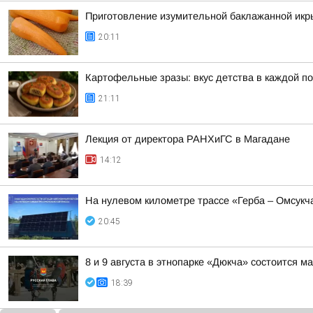
Приготовление изумительной баклажанной икры
20:11
Картофельные зразы: вкус детства в каждой п
21:11
Лекция от директора РАНХиГС в Магадане
14:12
На нулевом километре трассе «Герба – Омсукч
20:45
8 и 9 августа в этнопарке «Дюкча» состоится 
18:39