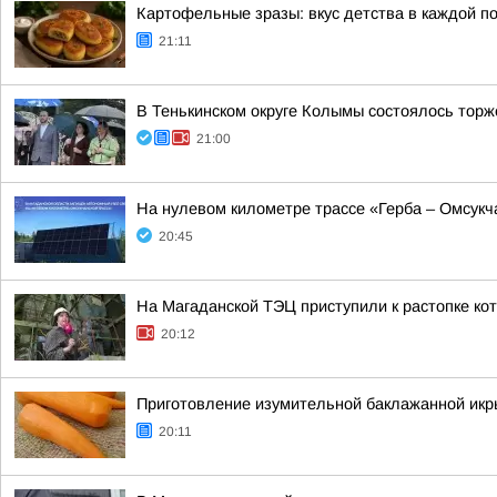
Картофельные зразы: вкус детства в каждой п
21:11
В Тенькинском округе Колымы состоялось торж
21:00
На нулевом километре трассе «Герба – Омсукч
20:45
На Магаданской ТЭЦ приступили к растопке ко
20:12
Приготовление изумительной баклажанной икры
20:11