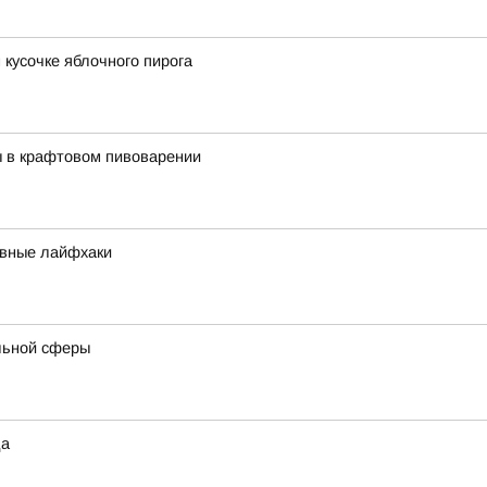
 кусочке яблочного пирога
ы в крафтовом пивоварении
ивные лайфхаки
льной сферы
да