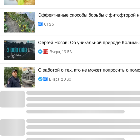
Эффективные способы борьбы с фитофторой н
01:26
Сергей Носов: Об уникальной природе Колымы п
Вчера, 19:53
С заботой о тех, кто не может попросить о по
Вчера, 20:30