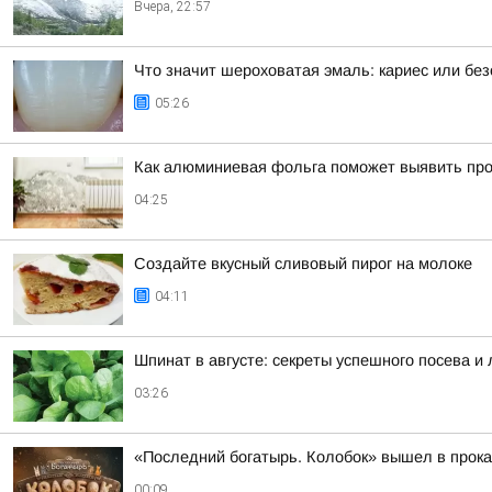
Вчера, 22:57
Что значит шероховатая эмаль: кариес или бе
05:26
Как алюминиевая фольга поможет выявить проб
04:25
Создайте вкусный сливовый пирог на молоке
04:11
Шпинат в августе: секреты успешного посева и
03:26
«Последний богатырь. Колобок» вышел в прока
00:09