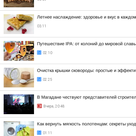
Летнее наслаждение: здоровье и вкус в каждом
03:11
Путешествие IPA: от колоний до мировой слав
02:10
Очистка крышки сковороды: простые и эффект
02:25
В Магадане чествуют представителей строите
Вчера, 20:48
Как вернуть мягкость полотенцам: секреты ухо
01:11