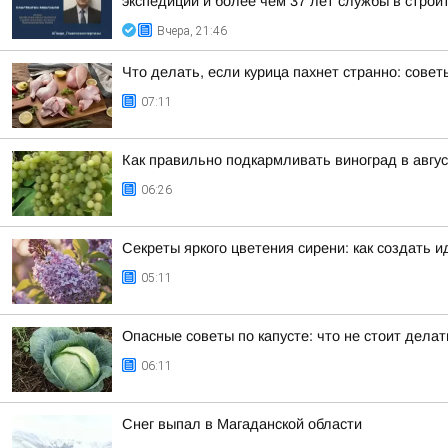
экспедиций и более чем 37 лет службы в строи
Вчера, 21:46
Что делать, если курица пахнет странно: совет
07:11
Как правильно подкармливать виноград в авгу
06:26
Секреты яркого цветения сирени: как создать 
05:11
Опасные советы по капусте: что не стоит дела
06:11
Снег выпал в Магаданской области