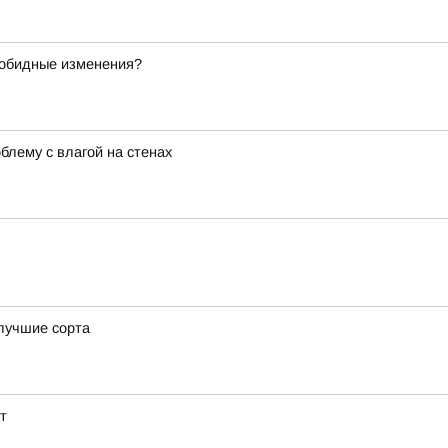
зобидные изменения?
лему с влагой на стенах
 лучшие сорта
т