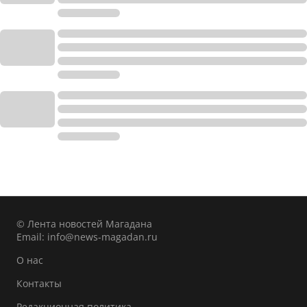
© Лента новостей Магадана
Email:
info@news-magadan.ru
О нас
Контакты
Редакционная политика