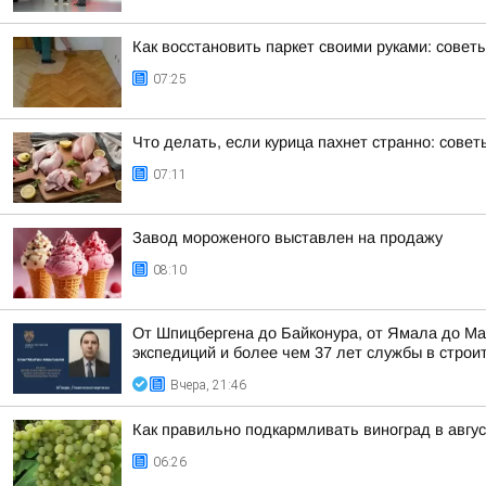
Как восстановить паркет своими руками: совет
07:25
Что делать, если курица пахнет странно: совет
07:11
Завод мороженого выставлен на продажу
08:10
От Шпицбергена до Байконура, от Ямала до Ма
экспедиций и более чем 37 лет службы в строи
Вчера, 21:46
Как правильно подкармливать виноград в авгу
06:26