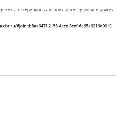
красоты, ветеринарных клиник, автосервисов и других
iva.cbr.ru/#join:tb8aa647f-2158-4ece-8cef-6e65a6216d99
ID: