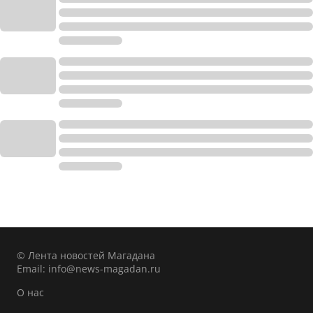
© Лента новостей Магадана
Email:
info@news-magadan.ru
О нас