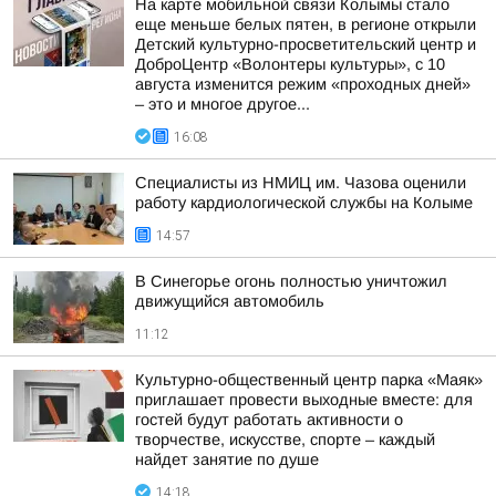
На карте мобильной связи Колымы стало
еще меньше белых пятен, в регионе открыли
Детский культурно-просветительский центр и
ДоброЦентр «Волонтеры культуры», с 10
августа изменится режим «проходных дней»
– это и многое другое...
16:08
Специалисты из НМИЦ им. Чазова оценили
работу кардиологической службы на Колыме
14:57
В Синегорье огонь полностью уничтожил
движущийся автомобиль
11:12
Культурно-общественный центр парка «Маяк»
приглашает провести выходные вместе: для
гостей будут работать активности о
творчестве, искусстве, спорте – каждый
найдет занятие по душе
14:18