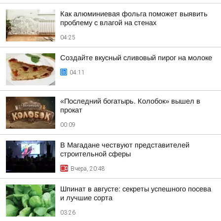
Как алюминиевая фольга поможет выявить
проблему с влагой на стенах
04:25
Создайте вкусный сливовый пирог на молоке
04:11
«Последний богатырь. Колобок» вышел в
прокат
00:09
В Магадане чествуют представителей
строительной сферы
Вчера, 20:48
Шпинат в августе: секреты успешного посева
и лучшие сорта
03:26