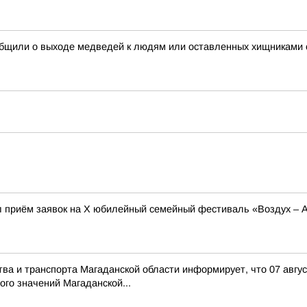
общили о выходе медведей к людям или оставленных хищниками
л приём заявок на X юбилейный семейный фестиваль «Воздух – 
тва и транспорта Магаданской области информирует, что 07 авгу
го значений Магаданской...