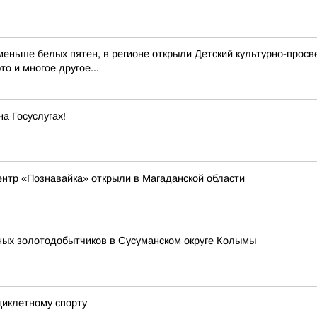
еньше белых пятен, в регионе открыли Детский культурно-просв
о и многое другое...
а Госуслугах!
ентр «Познавайка» открыли в Магаданской области
ных золотодобытчиков в Сусуманском округе Колымы
циклетному спорту