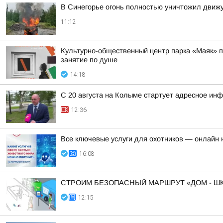
В Синегорье огонь полностью уничтожил движ
11:12
Культурно-общественный центр парка «Маяк» пр
занятие по душе
14:18
С 20 августа на Колыме стартует адресное ин
12:36
Все ключевые услуги для охотников — онлайн н
16:08
СТРОИМ БЕЗОПАСНЫЙ МАРШРУТ «ДОМ - ШК
12:15