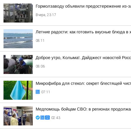
Гормолзаводу объявили предостережение из-з
Вчера, 23:17
Летние радости: как готовить вкусные блюда в 
08:11
Доброе утро, Колыма!. Дайджест новостей Росс
08:06
Микрофибра для стекол: секрет блестящей чис
07:11
Медпомощь бойцам СВО: в регионах продолжае
02:43