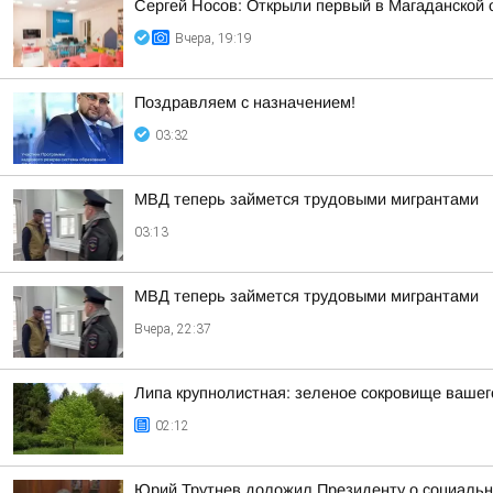
Сергей Носов: Открыли первый в Магаданской 
Вчера, 19:19
Поздравляем с назначением!
03:32
МВД теперь займется трудовыми мигрантами
03:13
МВД теперь займется трудовыми мигрантами
Вчера, 22:37
Липа крупнолистная: зеленое сокровище вашег
02:12
Юрий Трутнев доложил Президенту о социальн