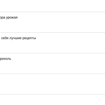
ора урожая
я себя лучшие рецепты
бризоль