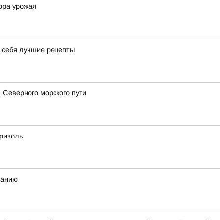
ора урожая
я себя лучшие рецепты
 Северного морского пути
бризоль
манию