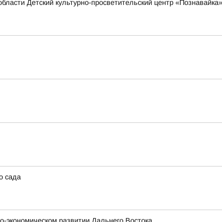
области Детский культурно-просветительский центр «Познавайка
о сада
о-экономическом развитии Дальнего Востока