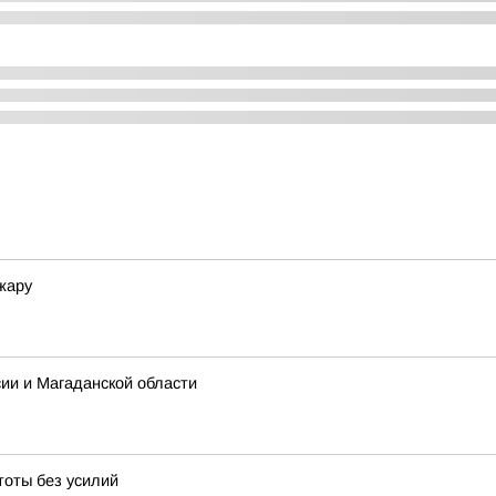
 жару
сии и Магаданской области
тоты без усилий