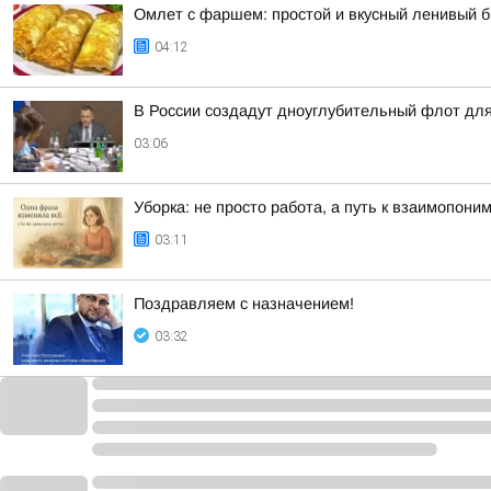
Омлет с фаршем: простой и вкусный ленивый 
04:12
В России создадут дноуглубительный флот для
03:06
Уборка: не просто работа, а путь к взаимопони
03:11
Поздравляем с назначением!
03:32