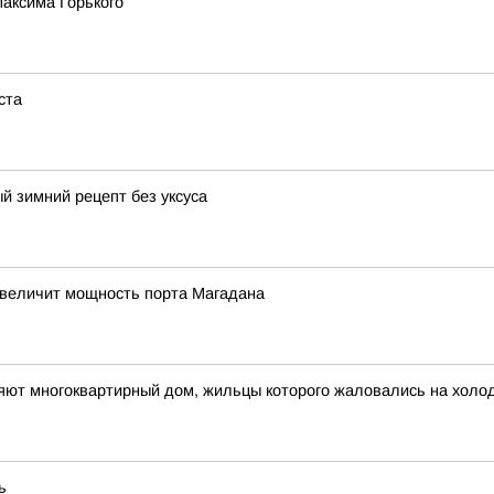
Максима Горького
ста
й зимний рецепт без уксуса
увеличит мощность порта Магадана
яют многоквартирный дом, жильцы которого жаловались на холо
ь