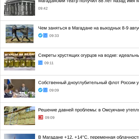
Магаданский театр получил 88 лет назад имя 
09:42
Чем заняться в Магадане на выходных 8-9 авгу
09:33
Секреты хрустящих огурцов на водке: идеальны
09:11
Собственный дноуглубительный флот России 
09:09
Решение давней проблемы: в Омсукчане утепл
09:09
В Магадане +12, +14°C, переменная облачност