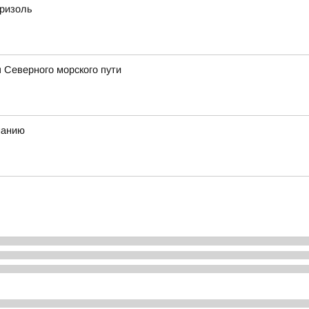
бризоль
 Северного морского пути
манию