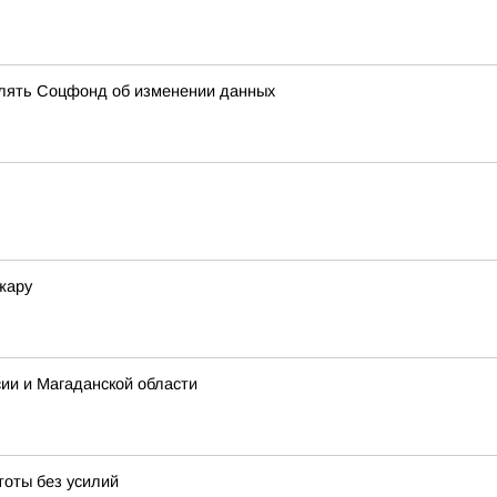
млять Соцфонд об изменении данных
 жару
сии и Магаданской области
тоты без усилий