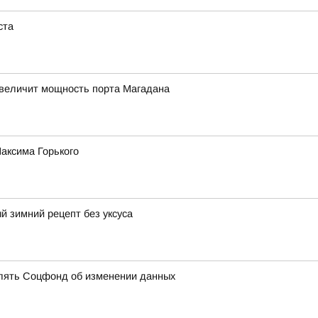
ста
величит мощность порта Магадана
аксима Горького
й зимний рецепт без уксуса
млять Соцфонд об изменении данных