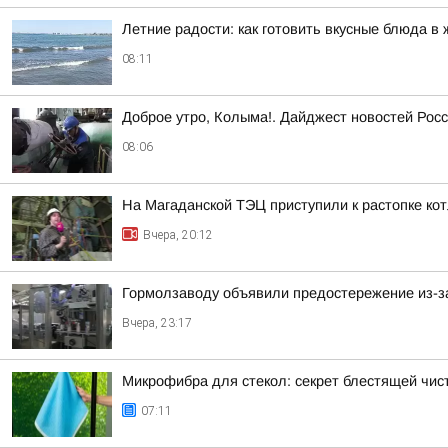
Летние радости: как готовить вкусные блюда в 
08:11
Доброе утро, Колыма!. Дайджест новостей Росс
08:06
На Магаданской ТЭЦ приступили к растопке ко
Вчера, 20:12
Гормолзаводу объявили предостережение из-з
Вчера, 23:17
Микрофибра для стекол: секрет блестящей чис
07:11