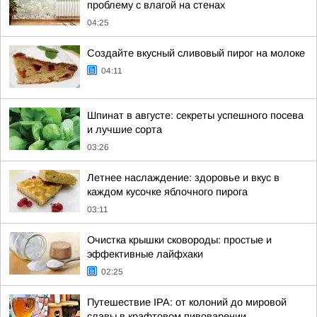
проблему с влагой на стенах
04:25
Создайте вкусный сливовый пирог на молоке
04:11
Шпинат в августе: секреты успешного посева
и лучшие сорта
03:26
Летнее наслаждение: здоровье и вкус в
каждом кусочке яблочного пирога
03:11
Очистка крышки сковороды: простые и
эффективные лайфхаки
02:25
Путешествие IPA: от колоний до мировой
славы в крафтовом пивоварении