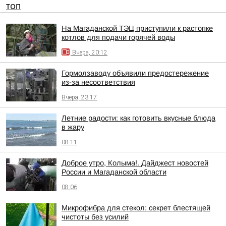
ТОП
На Магаданской ТЭЦ приступили к растопке
котлов для подачи горячей воды
Вчера, 20:12
Гормолзаводу объявили предостережение
из-за несоответствия
Вчера, 23:17
Летние радости: как готовить вкусные блюда
в жару
08:11
Доброе утро, Колыма!. Дайджест новостей
России и Магаданской области
08:06
Микрофибра для стекол: секрет блестящей
чистоты без усилий