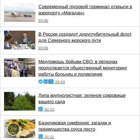
Современный грузовой терминал открыли в
аэропорту «Магадан»
03:06
В России создадут дноуглубительный флот
для Северного морского пути
03:06
Медпомощь бойцам СВО: в регионах
продолжается общественный мониторинг
работы больниц и поликлиник
02:43
Липа крупнолистная: зеленое сокровище
вашего сада
02:12
Базиликовая симфония: загадки и
преимущества соуса песто
01:11