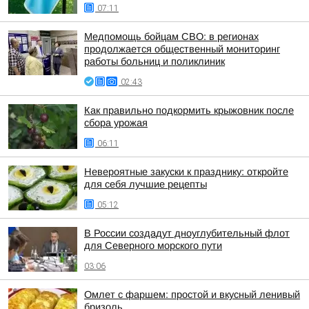
07:11
Медпомощь бойцам СВО: в регионах
продолжается общественный мониторинг
работы больниц и поликлиник
02:43
Как правильно подкормить крыжовник после
сбора урожая
06:11
Невероятные закуски к празднику: откройте
для себя лучшие рецепты
05:12
В России создадут дноуглубительный флот
для Северного морского пути
03:06
Омлет с фаршем: простой и вкусный ленивый
бризоль