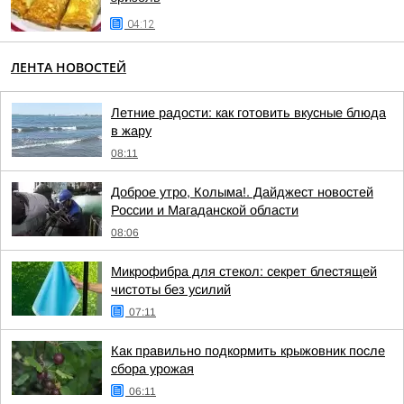
04:12
ЛЕНТА НОВОСТЕЙ
Летние радости: как готовить вкусные блюда
в жару
08:11
Доброе утро, Колыма!. Дайджест новостей
России и Магаданской области
08:06
Микрофибра для стекол: секрет блестящей
чистоты без усилий
07:11
Как правильно подкормить крыжовник после
сбора урожая
06:11