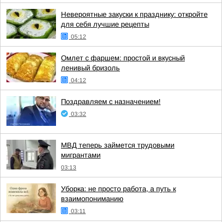
Невероятные закуски к празднику: откройте
для себя лучшие рецепты
05:12
Омлет с фаршем: простой и вкусный
ленивый бризоль
04:12
Поздравляем с назначением!
03:32
МВД теперь займется трудовыми
мигрантами
03:13
Уборка: не просто работа, а путь к
взаимопониманию
03:11