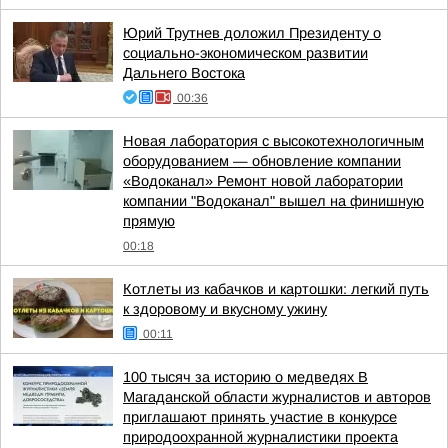
Юрий Трутнев доложил Президенту о
социально-экономическом развитии
Дальнего Востока
00:36
Новая лаборатория с высокотехнологичным
оборудованием — обновление компании
«Водоканал» Ремонт новой лаборатории
компании "Водоканал" вышел на финишную
прямую
00:18
Котлеты из кабачков и картошки: легкий путь
к здоровому и вкусному ужину
00:11
100 тысяч за историю о медведях В
Магаданской области журналистов и авторов
приглашают принять участие в конкурсе
природоохранной журналистики проекта