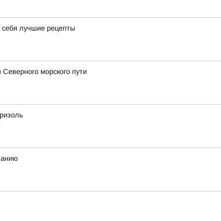
я себя лучшие рецепты
 Северного морского пути
бризоль
манию