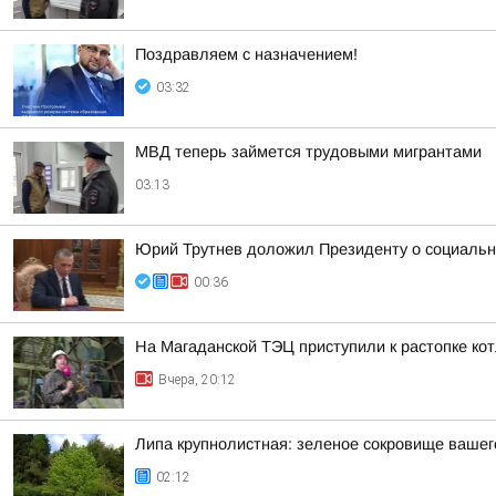
Поздравляем с назначением!
03:32
МВД теперь займется трудовыми мигрантами
03:13
Юрий Трутнев доложил Президенту о социальн
00:36
На Магаданской ТЭЦ приступили к растопке ко
Вчера, 20:12
Липа крупнолистная: зеленое сокровище вашег
02:12