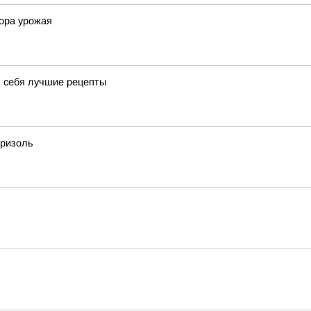
ора урожая
я себя лучшие рецепты
бризоль