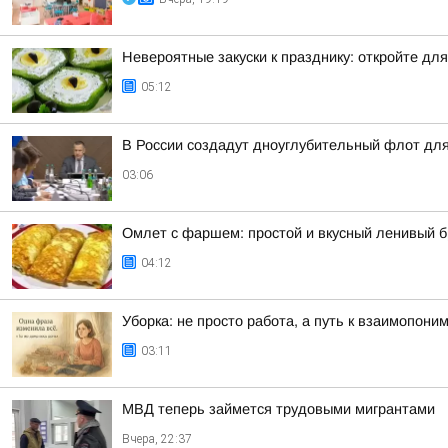
Невероятные закуски к празднику: откройте дл
05:12
В России создадут дноуглубительный флот для
03:06
Омлет с фаршем: простой и вкусный ленивый 
04:12
Уборка: не просто работа, а путь к взаимопони
03:11
МВД теперь займется трудовыми мигрантами
Вчера, 22:37