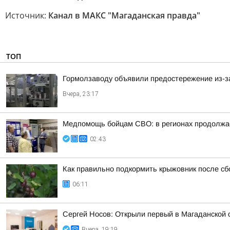
Источник:
Канал в МАКС "Магаданская правда"
ТОП
Гормолзаводу объявили предостережение из-з
Вчера, 23:17
Медпомощь бойцам СВО: в регионах продолжае
02:43
Как правильно подкормить крыжовник после сб
06:11
Сергей Носов: Открыли первый в Магаданской 
Вчера, 19:19