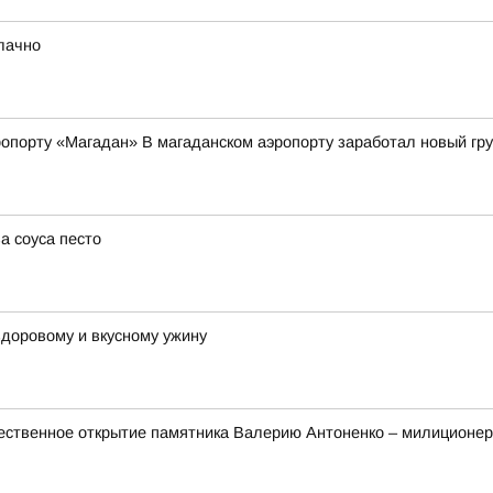
блачно
опорту «Магадан» В магаданском аэропорту заработал новый гр
а соуса песто
 здоровому и вкусному ужину
ественное открытие памятника Валерию Антоненко – милиционер