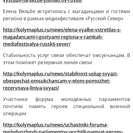
vystupil-na-sezde-psihiatrov-rossii/
Елена Вяльбе встретилась с магаданцами и гостями
региона в рамках медиафестиваля «Русский Север»
http://kolymaplus.ru/news/elena-vyalbe-vstretilas-s-
magadancami-i-gostyami-regiona-v-ramkah-
mediafestivalya-russkij-sever/
Стабильность услуг связи обеспечат омсукчанцам. В
этом поможет резервная линия связи
http://kolymaplus.ru/news/stabilnost-uslug-svyazi-
obespechat-omsukchancam-v-etom-pomozhet-
rezervnaya-liniya-svyazi/
Участники форума молодёжных парламентов
почтили память героев специальной военной
операции
http://kolymaplus.ru/news/uchastniki-foruma-
molodyozhnyh-parlamentov-pochtili-pamyat-geroev-