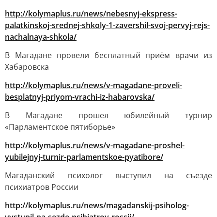
http://kolymaplus.ru/news/nebesnyj-ekspress-
palatkinskoj-srednej-shkoly-1-zavershil-svoj-pervyj-rejs-
nachalnaya-shkola/
В Магадане провели бесплатный приём врачи из
Хабаровска
http://kolymaplus.ru/news/v-magadane-proveli-
besplatnyj-priyom-vrachi-iz-habarovska/
В Магадане прошел юбилейный турнир
«Парламентское пятиборье»
http://kolymaplus.ru/news/v-magadane-proshel-
yubilejnyj-turnir-parlamentskoe-pyatibore/
Магаданский психолог выступил на съезде
психиатров России
http://kolymaplus.ru/news/magadanskij-psiholog-