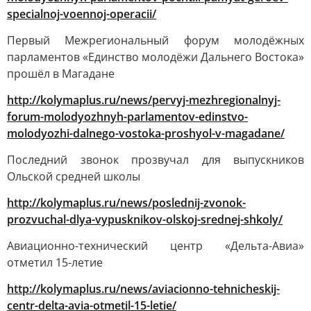
specialnoj-voennoj-operacii/
Первый Межрегиональный форум молодёжных
парламентов «Единство молодёжи Дальнего Востока»
прошёл в Магадане
http://kolymaplus.ru/news/pervyj-mezhregionalnyj-
forum-molodyozhnyh-parlamentov-edinstvo-
molodyozhi-dalnego-vostoka-proshyol-v-magadane/
Последний звонок прозвучал для выпускников
Ольской средней школы
http://kolymaplus.ru/news/poslednij-zvonok-
prozvuchal-dlya-vypusknikov-olskoj-srednej-shkoly/
Авиационно-технический центр «Дельта-Авиа»
отметил 15-летие
http://kolymaplus.ru/news/aviacionno-tehnicheskij-
centr-delta-avia-otmetil-15-letie/