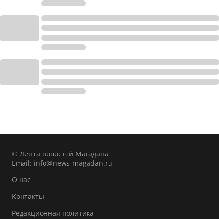
© Лента новостей Магадана
Email:
info@news-magadan.ru
О нас
Контакты
Редакционная политика