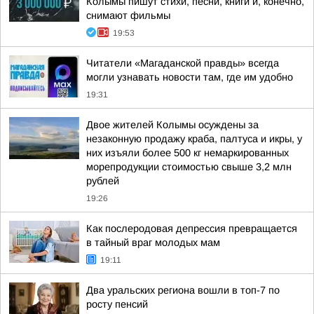
Колымы пишут стихи, песни, книги и, конечно,
снимают фильмы
19:53
Читатели «Магаданской правды» всегда
могли узнавать новости там, где им удобно
19:31
Двое жителей Колымы осуждены за
незаконную продажу краба, палтуса и икры, у
них изъяли более 500 кг немаркированных
морепродукции стоимостью свыше 3,2 млн
рублей
19:26
Как послеродовая депрессия превращается
в тайный враг молодых мам
19:11
Два уральских региона вошли в топ-7 по
росту пенсий