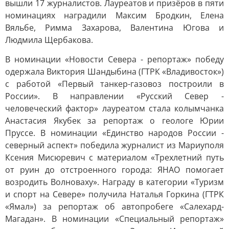
вышли 17 журналистов. Лауреатов и призёров в пяти
номинациях наградили Максим Бродкин, Елена
Вяльбе, Римма Захарова, Валентина Югова и
Людмила Щербакова.
В номинации «Новости Севера - репортаж» победу
одержала Виктория Шандыбина (ГТРК «Владивосток»)
с работой «Первый танкер-газовоз построили в
России». В направлении «Русский Север -
человеческий фактор» лауреатом стала колымчанка
Анастасия Якубек за репортаж о геологе Юрии
Пруссе. В номинации «Единство народов России -
северный аспект» победила журналист из Мариуполя
Ксения Мисюревич с материалом «Трехлетний путь
от руин до отстроенного города: ЯНАО помогает
возродить Волноваху». Награду в категории «Туризм
и спорт на Севере» получила Наталья Горкина (ГТРК
«Ямал») за репортаж об автопробеге «Салехард-
Магадан». В номинации «Специальный репортаж»