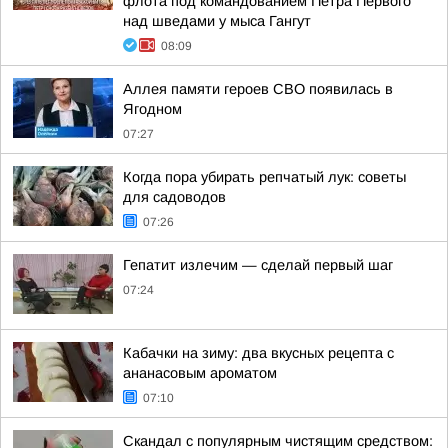
флота под командованием Петра Первого
над шведами у мыса Гангут
08:09
Аллея памяти героев СВО появилась в
Ягодном
07:27
Когда пора убирать репчатый лук: советы
для садоводов
07:26
Гепатит излечим — сделай первый шаг
07:24
Кабачки на зиму: два вкусных рецепта с
ананасовым ароматом
07:10
Скандал с популярным чистящим средством: