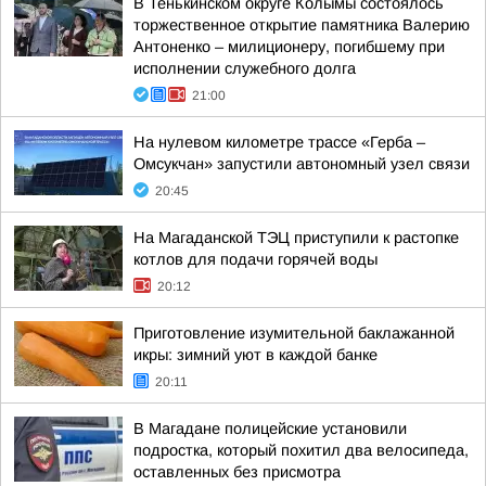
В Тенькинском округе Колымы состоялось
торжественное открытие памятника Валерию
Антоненко – милиционеру, погибшему при
исполнении служебного долга
21:00
На нулевом километре трассе «Герба –
Омсукчан» запустили автономный узел связи
20:45
На Магаданской ТЭЦ приступили к растопке
котлов для подачи горячей воды
20:12
Приготовление изумительной баклажанной
икры: зимний уют в каждой банке
20:11
В Магадане полицейские установили
подростка, который похитил два велосипеда,
оставленных без присмотра