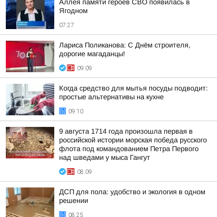
Аллея памяти героев СВО появилась в
Ягодном
07:27
Лариса Поликанова: С Днём строителя,
дорогие магаданцы!
09:09
Когда средство для мытья посуды подводит:
простые альтернативы на кухне
09:10
9 августа 1714 года произошла первая в
российской истории морская победа русского
флота под командованием Петра Первого
над шведами у мыса Гангут
08:09
ДСП для пола: удобство и экология в одном
решении
08:25