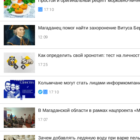
Простой и оригинальный рецепт морковно-яично
17:10
Магаданец помог найти захоронение Витуса Бери
12:09
Как определить свой хронотип: тест на личнос
17:25
Колымчане могут стать лицами информкомпании
17:10
В Магаданской области в рамках нацпроекта «
17:07
Зачем добавлять ледяную воду при варке пель