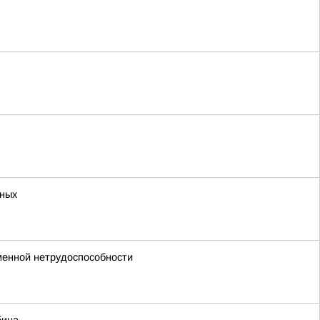
тных
менной нетрудоспособности