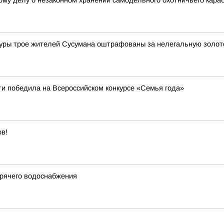
ному делу о незаконном хранении самодельного охотничьего кара
туры трое жителей Сусумана оштрафованы за нелегальную золо
и победила на Всероссийском конкурсе «Семья года»
ов!
орячего водоснабжения