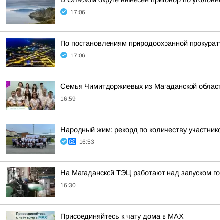
В Ольском округе вынесен приговор по уголов
17:06
По постановлениям природоохранной прокура
17:06
Семья Чимитдоржиевых из Магаданской област
16:59
Народный жим: рекорд по количеству участник
16:53
На Магаданской ТЭЦ работают над запуском г
16:30
Присоединяйтесь к чату дома в MAX